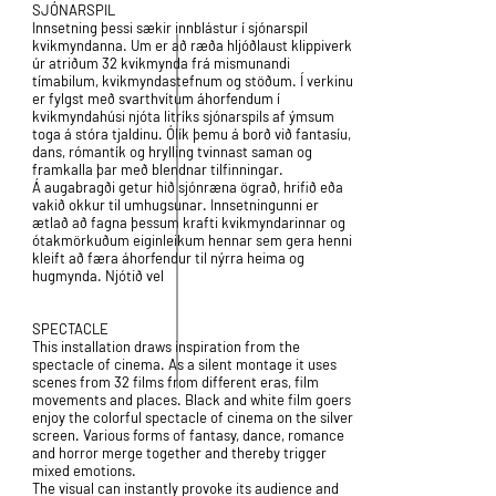
SJÓNARSPIL
Innsetning þessi sækir innblástur í sjónarspil
kvikmyndanna. Um er að ræða hljóðlaust klippiverk
úr atriðum 32 kvikmynda frá mismunandi
tímabilum, kvikmyndastefnum og stöðum. Í verkinu
er fylgst með svarthvítum áhorfendum í
kvikmyndahúsi njóta litríks sjónarspils af ýmsum
toga á stóra tjaldinu. Ólík þemu á borð við fantasíu,
dans, rómantík og hrylling tvinnast saman og
framkalla þar með blendnar tilfinningar.
Á augabragði getur hið sjónræna ögrað, hrifið eða
vakið okkur til umhugsunar. Innsetningunni er
ætlað að fagna þessum krafti kvikmyndarinnar og
ótakmörkuðum eiginleikum hennar sem gera henni
kleift að færa áhorfendur til nýrra heima og
hugmynda. Njótið vel
SPECTACLE
This installation draws inspiration from the
spectacle of cinema. As a silent montage it uses
scenes from 32 films from different eras, film
movements and places. Black and white film goers
enjoy the colorful spectacle of cinema on the silver
screen. Various forms of fantasy, dance, romance
and horror merge together and thereby trigger
mixed emotions.
The visual can instantly provoke its audience and