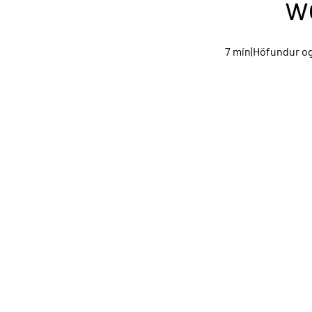
w
7 mín|Höfundur og