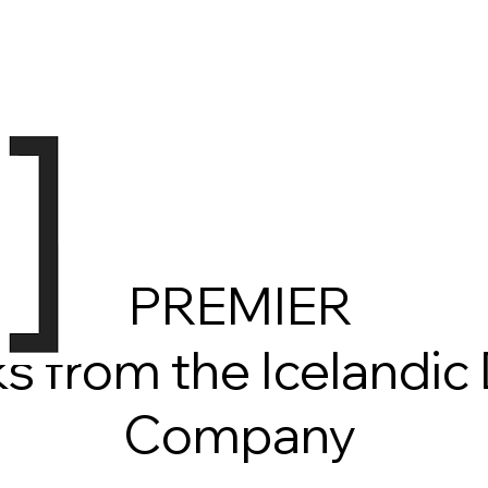
PREMIER
s from the Icelandic
Company