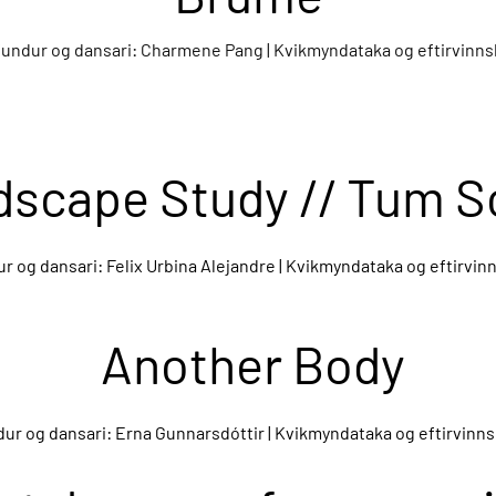
öfundur og dansari: Charmene Pang | Kvikmyndataka og eftirvinns
scape Study // Tum S
ur og dansari: Felix Urbina Alejandre | Kvikmyndataka og eftirvin
Another Body
dur og dansari: Erna Gunnarsdóttir | Kvikmyndataka og eftirvinns