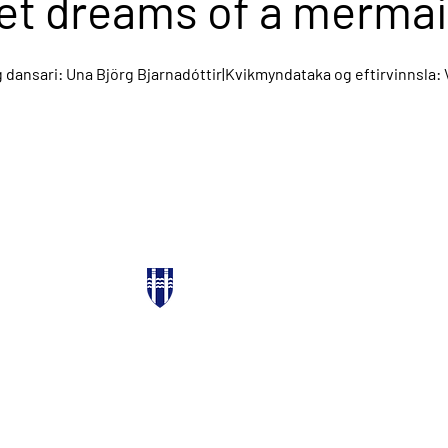
et dreams of a merma
 dansari: Una Björg Bjarnadóttir|Kvikmyndataka og eftirvinnsla
PARTNERS
Reykjavik city
Stockfish Film Festival
Icelandic Film Centre
Bíó Paradís
Hverfisgötu 54, 101 Reykjavík