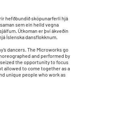
rir hefðbundið sköpunarferli hjá
 saman sem ein heild vegna
sjálfum. Útkoman er því ákveðin
hjá Íslenska dansflokknum.
ny‘s dancers. The Microworks go
, choreographed and performed by
seized the opportunity to focus
t allowed to come together as a
 and unique people who work as