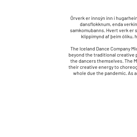
Örverk er innsýn inn í hugarhei
dansflokknum, enda verkin
samkomubanns. Hvert verk er só
klippimynd af þeim ólíku,
The Iceland Dance Company Micr
beyond the traditional creative
the dancers themselves. The Mi
their creative energy to chore
whole due the pandemic. As a 