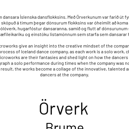
m dansara Íslenska dansflokksins. Með Örverkunum var farið út fy
 sköpuð á tímum þegar dönsurum flokksins var óheimilt að koma
lóverk, hugarfóstur dansaranna, samið og flutt af dönsurunum 
 hæfileikaríku og einstöku listamönnum sem starfa sem dansarar 
oworks give an insight into the creative mindset of the compa
 process of Iceland dance company, as each work is a solo work
croworks are their fantasies and shed light on how the dancers 
ograph a solo performance during times when the company was no
result, the works become a collage of the innovative, talented
dancers at the company.
Örverk
Brume