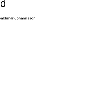
id
: Valdimar Jóhannsson